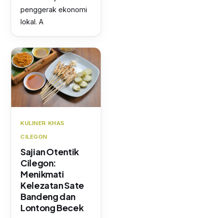
penggerak ekonomi
lokal. A
KULINER KHAS
CILEGON
Sajian Otentik
Cilegon:
Menikmati
Kelezatan Sate
Bandeng dan
Lontong Becek