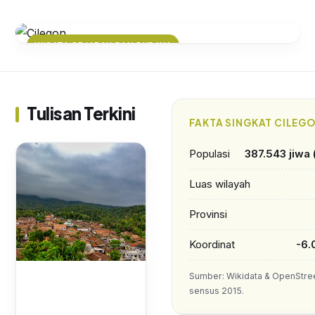
WISATA SEJARAH DAN BUDAYA
Menyusuri Jejak Sejarah Cilegon:
Dari Pelabuhan Kuno hingga Kota
Baja Modern
Tulisan Terkini
FAKTA SINGKAT CILEG
Populasi
387.543 jiwa
Luas wilayah
Provinsi
Koordinat
-6.
Sumber: Wikidata & OpenStre
sensus 2015.