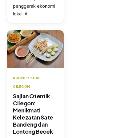
penggerak ekonomi
lokal. A
KULINER KHAS
CILEGON
Sajian Otentik
Cilegon:
Menikmati
Kelezatan Sate
Bandeng dan
Lontong Becek